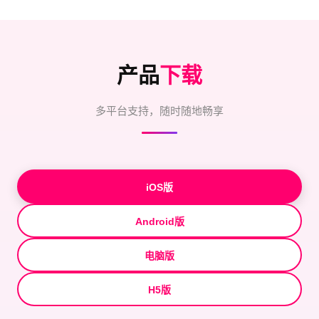
产品
下载
多平台支持，随时随地畅享
iOS版
Android版
电脑版
H5版