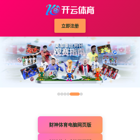
立即注册
财神体育电脑网页版