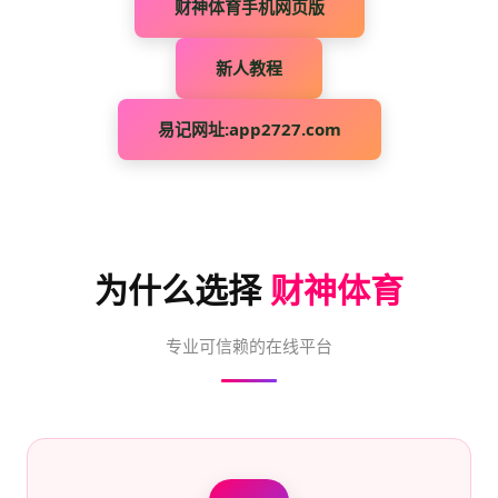
财神体育手机网页版
新人教程
易记网址:app2727.com
为什么选择
财神体育
专业可信赖的在线平台