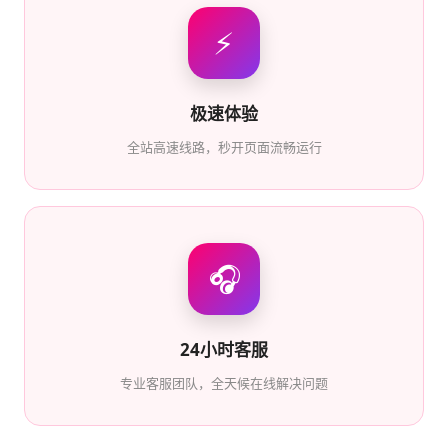
⚡
极速体验
全站高速线路，秒开页面流畅运行
🎧
24小时客服
专业客服团队，全天候在线解决问题